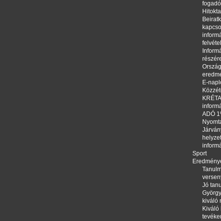
fogadó
Hitokta
Beirat
kapcso
informá
felvéte
Informá
részér
Orszá
eredm
E-napl
Közzété
KRÉTA,
inform
ADÓ 
Nyomt
Járván
helyze
inform
Sport
Eredmény
Tanulm
versen
Jó tanu
György
kiváló
Kiváló 
tevéke