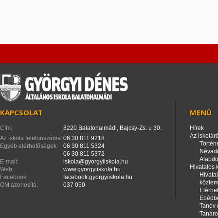
KAPCSOLAT
MENÜ
Cím:
8220 Balatonalmádi, Bajcsy-Zs. u 30.
Hírek
Az iskoláró
Az iskola telefonszáma:
06 30 811 9218
Történ
Egyéb elérhetőségek:
06 30 811 5324
Névad
06 30 811 5372
Alapd
E-mail:
iskola@gyorgyiiskola.hu
Hivatalos
Web:
www.gyorgyiiskola.hu
Hivata
Facebook:
facebook.gyorgyiiskola.hu
közle
OM azonosító:
037 050
Elérhe
Ebédbe
Tanév 
Tanáro