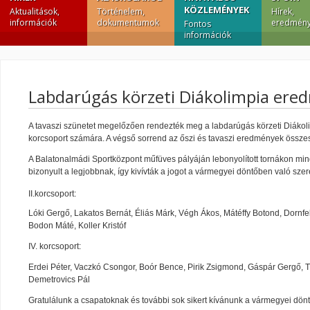
KÖZLEMÉNYEK
Aktualitások,
Történelem,
Hírek,
információk
dokumentumok
eredmény
Fontos
információk
Labdarúgás körzeti Diákolimpia er
A tavaszi szünetet megelőzően rendezték meg a labdarúgás körzeti Diákolimpi
korcsoport számára. A végső sorrend az őszi és tavaszi eredmények összesí
A Balatonalmádi Sportközpont műfüves pályáján lebonyolított tornákon min
bizonyult a legjobbnak, így kivívták a jogot a vármegyei döntőben való szer
II.korcsoport:
Lóki Gergő, Lakatos Bernát, Éliás Márk, Végh Ákos, Mátéffy Botond, Dornfel
Bodon Máté, Koller Kristóf
IV. korcsoport:
Erdei Péter, Vaczkó Csongor, Boór Bence, Pirik Zsigmond, Gáspár Gergő, 
Demetrovics Pál
Gratulálunk a csapatoknak és további sok sikert kívánunk a vármegyei dön