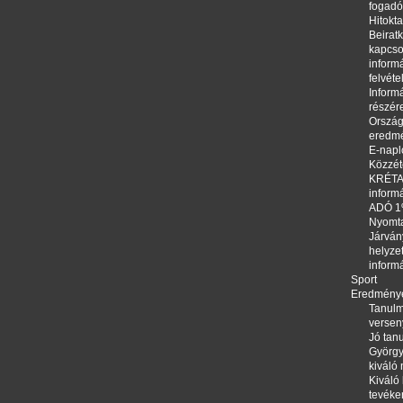
fogadó
Hitokta
Beirat
kapcso
informá
felvéte
Informá
részér
Orszá
eredm
E-napl
Közzété
KRÉTA,
inform
ADÓ 
Nyomt
Járván
helyze
inform
Sport
Eredmény
Tanulm
versen
Jó tanu
György
kiváló
Kiváló 
tevéke