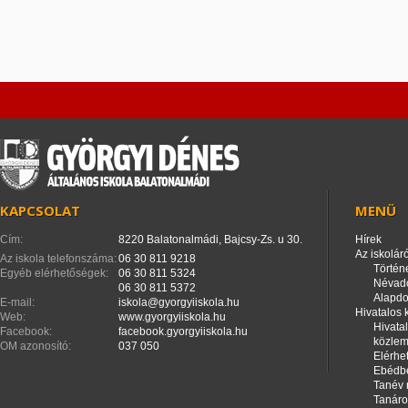
KAPCSOLAT
MENÜ
Cím:
8220 Balatonalmádi, Bajcsy-Zs. u 30.
Hírek
Az iskoláró
Az iskola telefonszáma:
06 30 811 9218
Történ
Egyéb elérhetőségek:
06 30 811 5324
Névad
06 30 811 5372
Alapd
E-mail:
iskola@gyorgyiiskola.hu
Hivatalos
Web:
www.gyorgyiiskola.hu
Hivata
Facebook:
facebook.gyorgyiiskola.hu
közle
OM azonosító:
037 050
Elérhe
Ebédbe
Tanév 
Tanáro