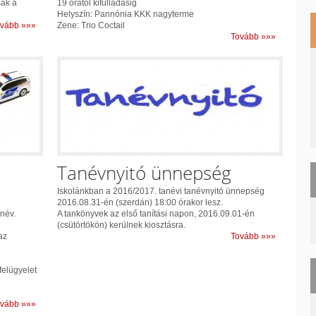
sak a
19 órától kifulladásig
Helyszín: Pannónia KKK nagyterme
vább »»»
Zene: Trio Coctail
Tovább »»»
Tanévnyitó ünnepség
Iskolánkban a 2016/2017. tanévi tanévnyitó ünnepség
2016.08.31-én (szerdán) 18:00 órakor lesz.
név.
A tankönyvek az első tanítási napon, 2016.09.01-én
(csütörtökön) kerülnek kiosztásra.
az
Tovább »»»
felügyelet
vább »»»