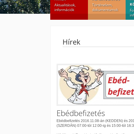
K
Aktualitások,
Történelem,
információk
dokumentumok
Fo
in
Hírek
Ebédbefizetés
Ebédbefizetés 2016.11.08-án (KEDDEN) és 20
(SZERDÁN) 07:00-tól 12:00-ig és 15:00-tól 16:3