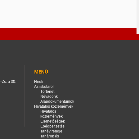
MENÜ
-Zs. u 30.
Hírek
Az iskoláról
Történet
Névadónk
Alapdokumentumok
Hivatalos közlemények
Hivatalos
közlemények
Elérhetőségek
Ebédbefizetés
Tanév rendje
Tanárok és