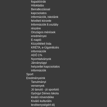
fogadóórák
Hitoktatás
Beiratkozással
kapcsolatos
információk, iskolánk
felvételi körzete
Információk 8.osztály
részére
Országos mérések
eredményei
E-napló
Közzétételi lista
KRÉTA, e-Ügyintézés
információk
ADÓ 1%
Nyomtatványok
Járványügyi
helyzettel kapcsolatos
információk
Sport
Eredményeink
Tanulmányi
versenyek
Jó tanuló - jó sportoló
Györgyi Dénes Iskola
kiváló növendéke
Kiváló kulturális
tevékenységért díj