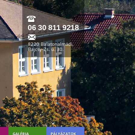
06 30 811 9218
8220 Balatonalmádi,
Bajcsy-Zs. u. 30.
GALÉRIA
PÁLYÁZATOK