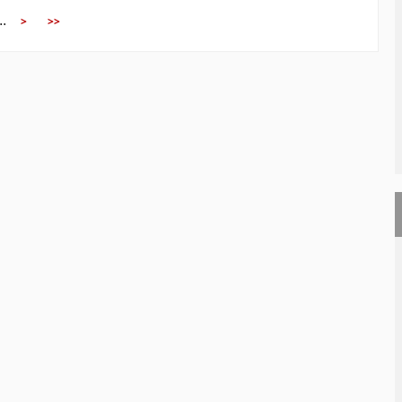
..
>
>>