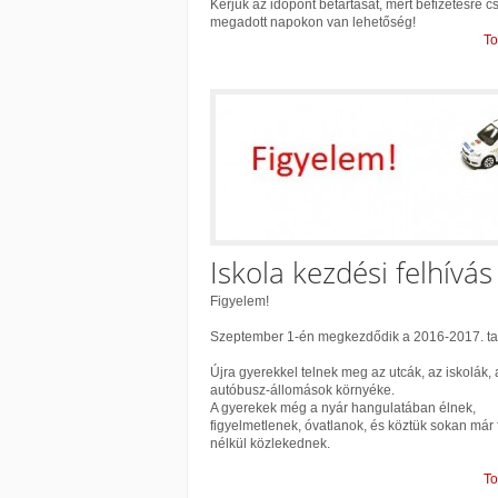
Kérjük az időpont betartását, mert befizetésre c
megadott napokon van lehetőség!
To
Iskola kezdési felhívás
Figyelem!
Szeptember 1-én megkezdődik a 2016-2017. ta
Újra gyerekkel telnek meg az utcák, az iskolák, 
autóbusz-állomások környéke.
A gyerekek még a nyár hangulatában élnek,
figyelmetlenek, óvatlanok, és köztük sokan már 
nélkül közlekednek.
To