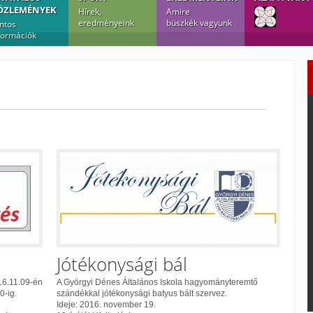
ÖZLEMÉNYEK
Hírek,
Amire
eredményeink
büszkék vagyunk
ntos
formációk
Jótékonysági bál
16.11.09-én
A Györgyi Dénes Általános Iskola hagyományteremtő
0-ig.
szándékkal jótékonysági batyus bált szervez.
Ideje: 2016. november 19.