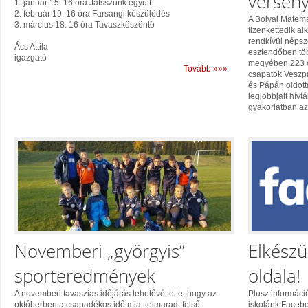
versen
1. január 15. 16 óra Játsszunk együtt
2. február 19. 16 óra Farsangi készülődés
A Bolyai Matem
3. március 18. 16 óra Tavaszköszöntő
tizenkettedik a
rendkívül népsz
Ács Attila
esztendőben töb
igazgató
megyében 223 c
Tovább »»»
csapatok Veszpr
és Pápán oldott
legjobbjait hív
gyakorlatban az 
Novemberi „györgyis”
Elkészü
sporteredmények
oldala!
A novemberi tavaszias időjárás lehetővé tette, hogy az
Plusz informáci
októberben a csapadékos idő miatt elmaradt felső
iskolánk Facebo