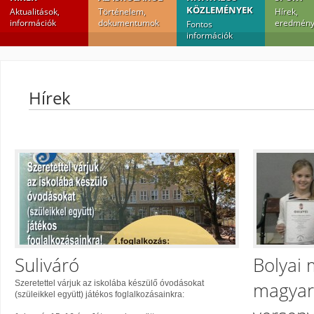
KÖZLEMÉNYEK
Aktualitások,
Történelem,
Hírek,
információk
dokumentumok
eredmény
Fontos
információk
Hírek
Suliváró
Bolyai 
magyar
Szeretettel várjuk az iskolába készülő óvodásokat
(szüleikkel együtt) játékos foglalkozásainkra: