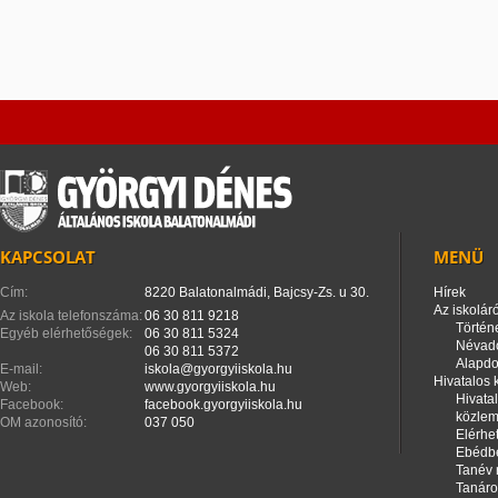
KAPCSOLAT
MENÜ
Cím:
8220 Balatonalmádi, Bajcsy-Zs. u 30.
Hírek
Az iskoláró
Az iskola telefonszáma:
06 30 811 9218
Történ
Egyéb elérhetőségek:
06 30 811 5324
Névad
06 30 811 5372
Alapd
E-mail:
iskola@gyorgyiiskola.hu
Hivatalos
Web:
www.gyorgyiiskola.hu
Hivata
Facebook:
facebook.gyorgyiiskola.hu
közle
OM azonosító:
037 050
Elérhe
Ebédbe
Tanév 
Tanáro