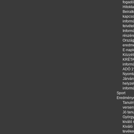
fogadó
Hitokta
Beirat
kapcso
informá
felvéte
Informá
részér
Orszá
eredm
E-napl
Közzété
KRÉTA,
inform
ADÓ 
Nyomt
Járván
helyze
inform
Sport
Eredmény
Tanulm
versen
Jó tanu
György
kiváló
Kiváló 
tevéke