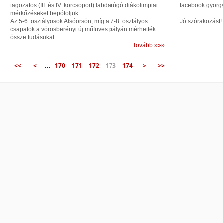
tagozatos (III. és IV. korcsoport) labdarúgó diákolimpiai
facebook.gyorgy
mérkőzéseket bepótoljuk.
Az 5-6. osztályosok Alsóörsön, míg a 7-8. osztályos
Jó szórakozást!
csapatok a vörösberényi új műfüves pályán mérhették
össze tudásukat.
Tovább »»»
...
<<
<
170
171
172
173
174
>
>>