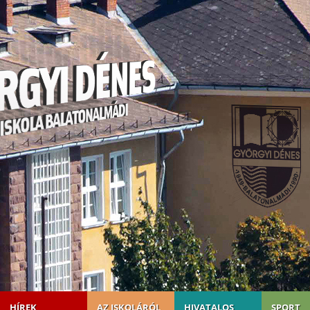
HÍREK
AZ ISKOLÁRÓL
HIVATALOS
SPORT