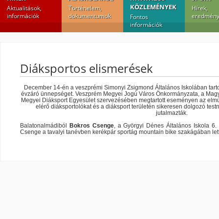
KÖZLEMÉNYEK
Aktualitások,
Történelem,
Hírek,
információk
dokumentumok
eredmény
Fontos
információk
Diáksportos elismerések
December 14-én a veszprémi Simonyi Zsigmond Általános Iskolában tart
évzáró ünnepséget. Veszprém Megyei Jogú Város Önkormányzata, a Magy
Megyei Diáksport Egyesület szervezésében megtartott eseményen az elmú
elérő diáksportolókat és a diáksport területén sikeresen dolgozó test
jutalmazták.
Balatonalmádiból
Bokros Csenge
, a Györgyi Dénes Általános Iskola 6. o
Csenge a tavalyi tanévben kerékpár sportág mountain bike szakágában lett