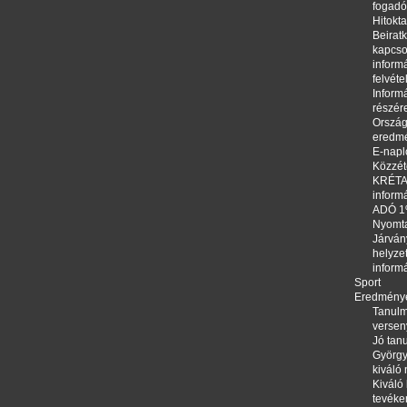
fogadó
Hitokta
Beirat
kapcso
informá
felvéte
Informá
részér
Orszá
eredm
E-napl
Közzété
KRÉTA,
inform
ADÓ 
Nyomt
Járván
helyze
inform
Sport
Eredmény
Tanulm
versen
Jó tanu
György
kiváló
Kiváló 
tevéke