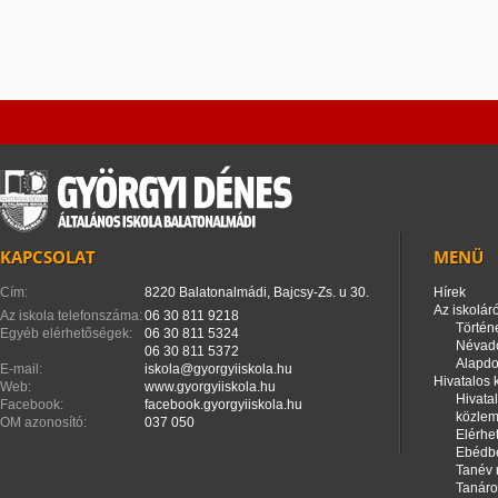
KAPCSOLAT
MENÜ
Cím:
8220 Balatonalmádi, Bajcsy-Zs. u 30.
Hírek
Az iskoláró
Az iskola telefonszáma:
06 30 811 9218
Történ
Egyéb elérhetőségek:
06 30 811 5324
Névad
06 30 811 5372
Alapd
E-mail:
iskola@gyorgyiiskola.hu
Hivatalos
Web:
www.gyorgyiiskola.hu
Hivata
Facebook:
facebook.gyorgyiiskola.hu
közle
OM azonosító:
037 050
Elérhe
Ebédbe
Tanév 
Tanáro