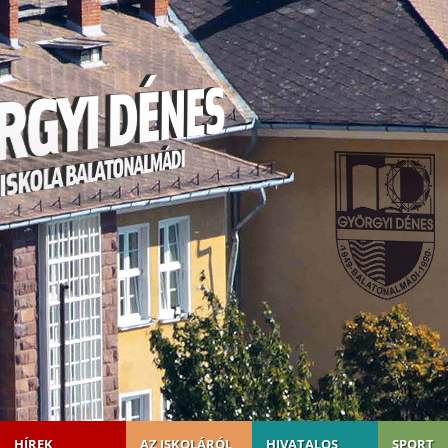
HÍREK
AZ ISKOLÁRÓL
HIVATALOS
SPORT