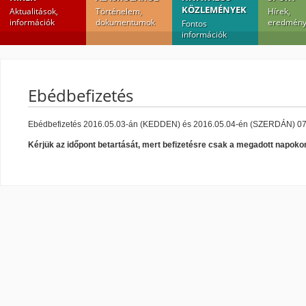
KÖZLEMÉNYEK
Aktualitások,
Történelem,
Hírek,
információk
dokumentumok
eredmény
Fontos
információk
Ebédbefizetés
Ebédbefizetés 2016.05.03-án (KEDDEN) és 2016.05.04-én (SZERDÁN) 07:0
Kérjük az időpont betartását, mert befizetésre csak a megadott napoko