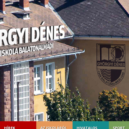
HÍREK
AZ ISKOLÁRÓL
HIVATALOS
SPORT