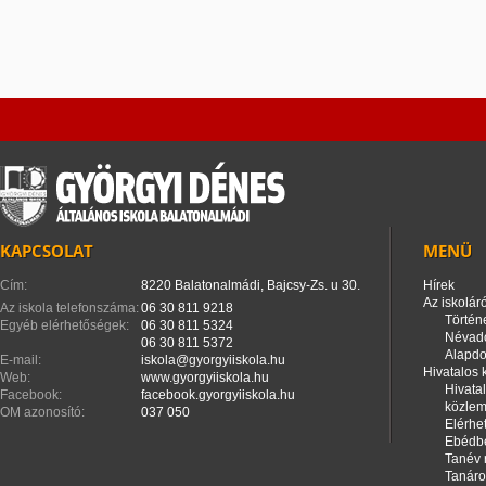
KAPCSOLAT
MENÜ
Cím:
8220 Balatonalmádi, Bajcsy-Zs. u 30.
Hírek
Az iskoláró
Az iskola telefonszáma:
06 30 811 9218
Történ
Egyéb elérhetőségek:
06 30 811 5324
Névad
06 30 811 5372
Alapd
E-mail:
iskola@gyorgyiiskola.hu
Hivatalos
Web:
www.gyorgyiiskola.hu
Hivata
Facebook:
facebook.gyorgyiiskola.hu
közle
OM azonosító:
037 050
Elérhe
Ebédbe
Tanév 
Tanáro