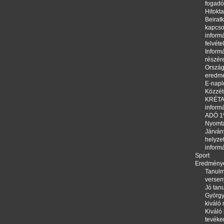
fogadó
Hitokta
Beirat
kapcso
informá
felvéte
Informá
részér
Orszá
eredm
E-napl
Közzété
KRÉTA,
inform
ADÓ 
Nyomt
Járván
helyze
inform
Sport
Eredmény
Tanulm
versen
Jó tanu
György
kiváló
Kiváló 
tevéke