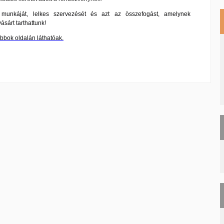
munkáját, lelkes szervezését és azt az összefogást, amelynek
ásárt tarthattunk!
bbok oldalán láthatóak.