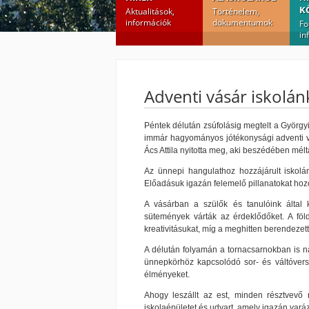
K
Aktualitások,
Történelem,
információk
dokumentumok
Fo
in
Adventi vásár iskolá
Péntek délután zsúfolásig megtelt a Györgyi
immár hagyományos jótékonysági adventi vás
Ács Attila nyitotta meg, aki beszédében mélt
Az ünnepi hangulathoz hozzájárult iskolá
Előadásuk igazán felemelő pillanatokat hozo
A vásárban a szülők és tanulóink által k
sütemények várták az érdeklődőket. A föl
kreativitásukat, míg a meghitten berendeze
A délután folyamán a tornacsarnokban is n
ünnepkörhöz kapcsolódó sor- és váltóvers
élményeket.
Ahogy leszállt az est, minden résztvevő me
iskolaépületet és udvart, amely igazán vará