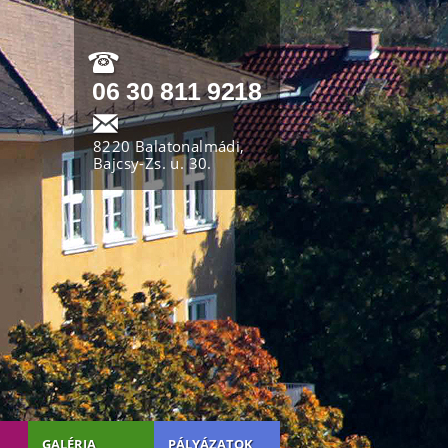
06 30 811 9218
8220 Balatonalmádi,
Bajcsy-Zs. u. 30.
GALÉRIA
PÁLYÁZATOK