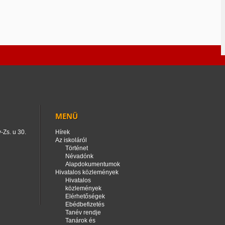
MENÜ
-Zs. u 30.
Hírek
Az iskoláról
Történet
Névadónk
Alapdokumentumok
Hivatalos közlemények
Hivatalos
közlemények
Elérhetőségek
Ebédbefizetés
Tanév rendje
Tanárok és