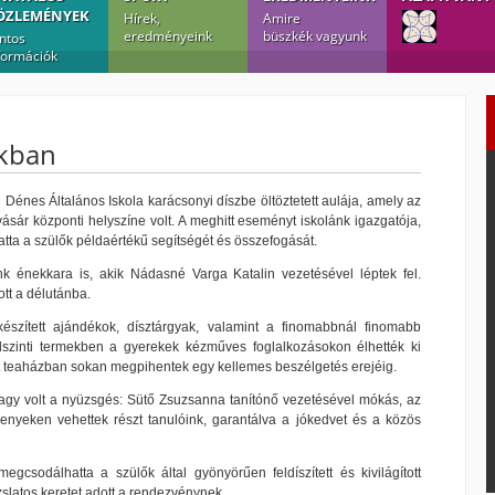
ÖZLEMÉNYEK
Hírek,
Amire
eredményeink
büszkék vagyunk
ntos
formációk
nkban
 Dénes Általános Iskola karácsonyi díszbe öltöztetett aulája, amely az
ár központi helyszíne volt. A meghitt eseményt iskolánk igazgatója,
atta a szülők példaértékű segítségét és összefogását.
nk énekkara is, akik Nádasné Varga Katalin vezetésével léptek fel.
tt a délutánba.
észített ajándékok, dísztárgyak, valamint a finomabbnál finomabb
dszinti termekben a gyerekek kézműves foglalkozásokon élhették ki
tt teaházban sokan megpihentek egy kellemes beszélgetés erejéig.
agy volt a nyüzsgés: Sütő Zsuzsanna tanítónő vezetésével mókás, az
enyeken vehettek részt tanulóink, garantálva a jókedvet és a közös
gcsodálhatta a szülők által gyönyörűen feldíszített és kivilágított
zslatos keretet adott a rendezvénynek.