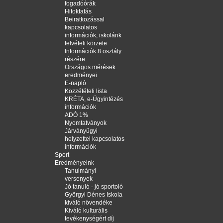
fogadóórák
Hitoktatás
Beiratkozással
kapcsolatos
információk, iskolánk
felvételi körzete
Információk 8.osztály
részére
Országos mérések
eredményei
E-napló
Közzétételi lista
KRÉTA, e-Ügyintézés
információk
ADÓ 1%
Nyomtatványok
Járványügyi
helyzettel kapcsolatos
információk
Sport
Eredményeink
Tanulmányi
versenyek
Jó tanuló - jó sportoló
Györgyi Dénes Iskola
kiváló növendéke
Kiváló kulturális
tevékenységért díj