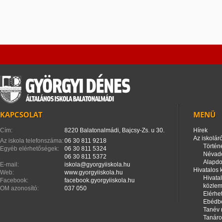
KAPCSOLAT
MENÜ
Cím:
8220 Balatonalmádi, Bajcsy-Zs. u 30.
Hírek
Az iskoláró
Az iskola telefonszáma:
06 30 811 9218
Történ
Egyéb elérhetőségek:
06 30 811 5324
Névad
06 30 811 5372
Alapd
E-mail:
iskola@gyorgyiiskola.hu
Hivatalos
Web:
www.gyorgyiiskola.hu
Hivata
Facebook:
facebook.gyorgyiiskola.hu
közle
OM azonosító:
037 050
Elérhe
Ebédbe
Tanév 
Tanáro