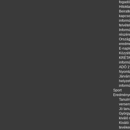
fogadó
Hitokta
Beirat
kapcso
informá
felvéte
Informá
részér
Orszá
eredm
E-napl
Közzété
KRÉTA,
inform
ADÓ 
Nyomt
Járván
helyze
inform
Sport
Eredmény
Tanulm
versen
Jó tanu
György
kiváló
Kiváló 
tevéke