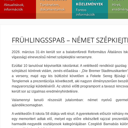
KÖZLEMÉNYEK
Aktualitások,
Történelem,
Hírek,
információk
dokumentumok
eredmény
Fontos
információk
FRÜHLINGSSPAß – NÉMET SZÉPKIEJT
2026. március 31-én került sor a balatonfüredi Református Általános Is
vígasság) elnevezésű német szépkiejtési versenyre.
Ezúttal 10 tanulóval képviseltük iskolánkat. A vetélkedő rendkívül gazdag fe
színjátszó körének vidám, zenés előadása - „Die Bremer Stadtmusikanten” 
a verseny, majd egy kis büfézést követően a Fekete Sereg Ifjúsági 
Tenglernek a prezentációja következett, aki nagyon élményszerűen beszél
magyarországi küldetéséről. Az utolsó előtti programpont a tavaszi kincsva
került sor az izgalmas eredményhirdetésre.
Valamennyi tanuló részesült jutalomban: német nyelvű gyermek
ajándékcsomagban.
A vetélkedőn 8 iskola 58 diákja vett részt. A gyerekeknek először néhány m
egy memoritert adtak elő, melyet egy előre elkészített rajzzal prezentált
harmadik-negyedik osztályosok kategóriájában Czeglédi Barnabás külön