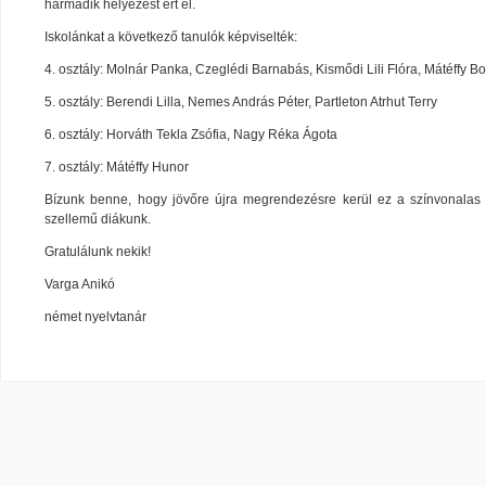
harmadik helyezést ért el.
Iskolánkat a következő tanulók képviselték:
4. osztály: Molnár Panka, Czeglédi Barnabás, Kismődi Lili Flóra, Mátéffy B
5. osztály: Berendi Lilla, Nemes András Péter, Partleton Atrhut Terry
6. osztály: Horváth Tekla Zsófia, Nagy Réka Ágota
7. osztály: Mátéffy Hunor
Bízunk benne, hogy jövőre újra megrendezésre kerül ez a színvonalas v
szellemű diákunk.
Gratulálunk nekik!
Varga Anikó
német nyelvtanár