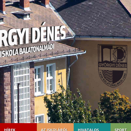
HÍREK
AZ ISKOLÁRÓL
HIVATALOS
SPORT