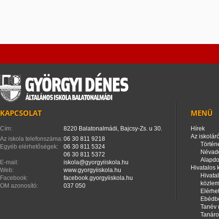
KAPCSOLAT
MENÜ
Cím:
8220 Balatonalmádi, Bajcsy-Zs. u 30.
Hírek
Az iskoláró
Az iskola telefonszáma:
06 30 811 9218
Történ
Egyéb elérhetőségek:
06 30 811 5324
Névad
06 30 811 5372
Alapd
E-mail:
iskola@gyorgyiiskola.hu
Hivatalos
Web:
www.gyorgyiiskola.hu
Hivata
Facebook:
facebook.gyorgyiiskola.hu
közle
OM azonosító:
037 050
Elérhe
Ebédbe
Tanév 
Tanáro