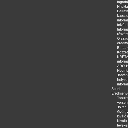
fogadó
Hitokta
Beirat
kapcso
informá
felvéte
Informá
részér
Orszá
eredm
E-napl
Közzété
KRÉTA,
inform
ADÓ 
Nyomt
Járván
helyze
inform
Sport
Eredmény
Tanulm
versen
Jó tanu
György
kiváló
Kiváló 
tevéke