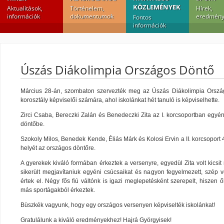
KÖZLEMÉNYEK
Aktualitások,
Történelem,
Hírek,
információk
dokumentumok
eredmény
Fontos
információk
Úszás Diákolimpia Országos Döntő
Március 28-án, szombaton szervezték meg az Úszás Diákolimpia Ország
korosztály képviselői számára, ahol iskolánkat hét tanuló is képviselhette.
Zirci Csaba, Bereczki Zalán és Benedeczki Zita az I. korcsoportban egyén
döntőbe.
Szokoly Milos, Benedek Kende, Éliás Márk és Kolosi Ervin a II. korcsoport 
helyét az országos döntőre.
A gyerekek kiváló formában érkeztek a versenyre, egyedül Zita volt kicsi
sikerült megjavítaniuk egyéni csúcsaikat és nagyon fegyelmezett, szép 
értek el. Négy fős fiú váltónk is igazi meglepetésként szerepelt, hiszen
más sportágakból érkeztek.
Büszkék vagyunk, hogy egy országos versenyen képviselték iskolánkat!
Gratulálunk a kiváló eredményekhez! Hajrá Györgyisek!