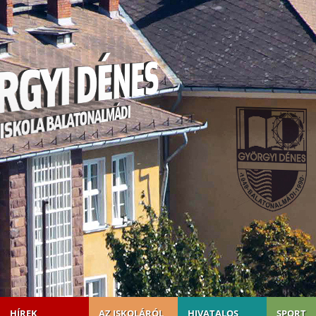
HÍREK
AZ ISKOLÁRÓL
HIVATALOS
SPORT