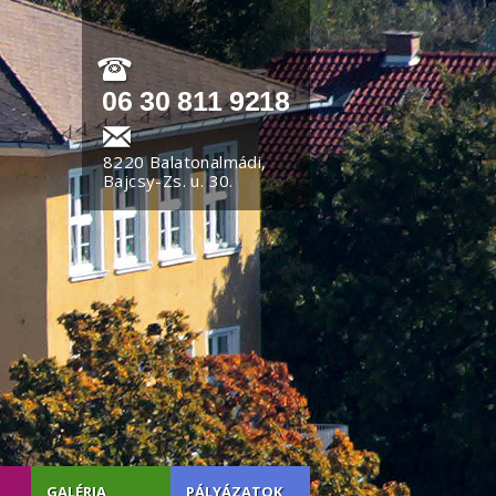
06 30 811 9218
8220 Balatonalmádi,
Bajcsy-Zs. u. 30.
GALÉRIA
PÁLYÁZATOK