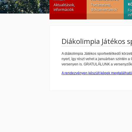
K
Aktualitások,
Történelem,
információk
dokumentumok
Fo
in
Diákolimpia Játékos 
A diákolimpia Játékos sportvetélkedő körze
nyert, így részt vehet a januárban szintén
versenyen is. GRATULÁLUNK a versenyzőkne
A rendezvényen készült képek megtalálható