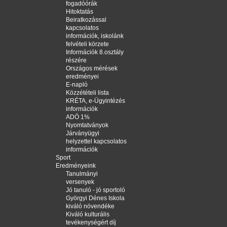
fogadóórák
Hitoktatás
Beiratkozással
kapcsolatos
információk, iskolánk
felvételi körzete
Információk 8.osztály
részére
Országos mérések
eredményei
E-napló
Közzétételi lista
KRÉTA, e-Ügyintézés
információk
ADÓ 1%
Nyomtatványok
Járványügyi
helyzettel kapcsolatos
információk
Sport
Eredményeink
Tanulmányi
versenyek
Jó tanuló - jó sportoló
Györgyi Dénes Iskola
kiváló növendéke
Kiváló kulturális
tevékenységért díj