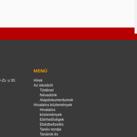
MENÜ
-Zs. u 30.
Hírek
Az iskoláról
Történet
Névadónk
Alapdokumentumok
Hivatalos közlemények
Hivatalos
közlemények
Elérhetőségek
Ebédbefizetés
Tanév rendje
Tanárok és