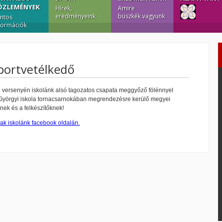
ÖZLEMÉNYEK
Hírek,
Amire
eredményeink
büszkék vagyunk
ntos
formációk
sportvetélkedő
ti versenyén iskolánk alsó tagozatos csapata meggyőző fölénnyel
 a Györgyi iskola tornacsarnokában megrendezésre kerülő megyei
k és a felkészítőknek!
ak iskolánk facebook oldalán.