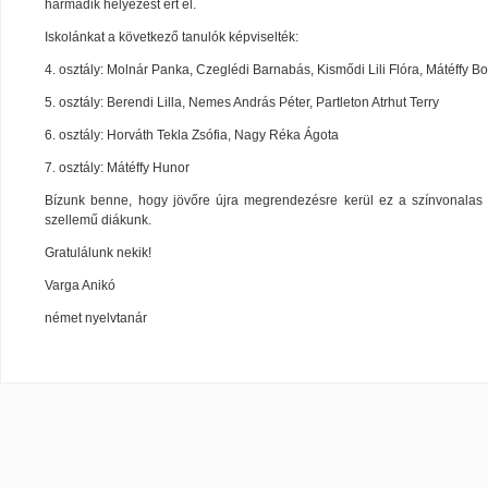
harmadik helyezést ért el.
Iskolánkat a következő tanulók képviselték:
4. osztály: Molnár Panka, Czeglédi Barnabás, Kismődi Lili Flóra, Mátéffy B
5. osztály: Berendi Lilla, Nemes András Péter, Partleton Atrhut Terry
6. osztály: Horváth Tekla Zsófia, Nagy Réka Ágota
7. osztály: Mátéffy Hunor
Bízunk benne, hogy jövőre újra megrendezésre kerül ez a színvonalas v
szellemű diákunk.
Gratulálunk nekik!
Varga Anikó
német nyelvtanár