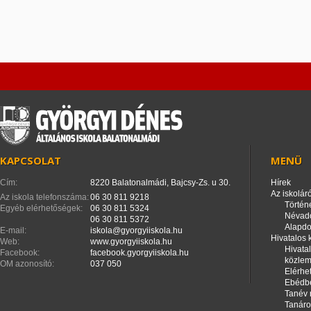
KAPCSOLAT
MENÜ
Cím:
8220 Balatonalmádi, Bajcsy-Zs. u 30.
Hírek
Az iskoláró
Az iskola telefonszáma:
06 30 811 9218
Történ
Egyéb elérhetőségek:
06 30 811 5324
Névad
06 30 811 5372
Alapd
E-mail:
iskola@gyorgyiiskola.hu
Hivatalos
Web:
www.gyorgyiiskola.hu
Hivata
Facebook:
facebook.gyorgyiiskola.hu
közle
OM azonosító:
037 050
Elérhe
Ebédbe
Tanév 
Tanáro