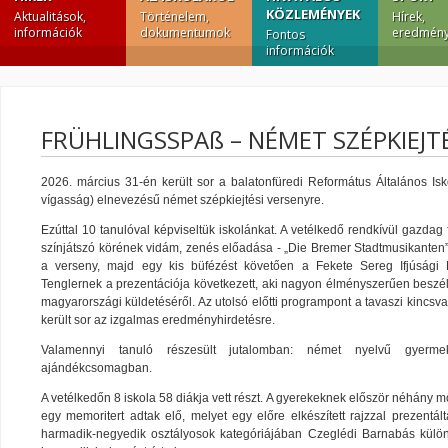
KÖZLEMÉNYEK
Aktualitások,
Történelem,
Hírek,
információk
dokumentumok
eredmény
Fontos
információk
FRÜHLINGSSPAß – NÉMET SZÉPKIEJT
2026. március 31-én került sor a balatonfüredi Református Általános Is
vígasság) elnevezésű német szépkiejtési versenyre.
Ezúttal 10 tanulóval képviseltük iskolánkat. A vetélkedő rendkívül gazdag fe
színjátszó körének vidám, zenés előadása - „Die Bremer Stadtmusikanten” 
a verseny, majd egy kis büfézést követően a Fekete Sereg Ifjúsági 
Tenglernek a prezentációja következett, aki nagyon élményszerűen beszél
magyarországi küldetéséről. Az utolsó előtti programpont a tavaszi kincsva
került sor az izgalmas eredményhirdetésre.
Valamennyi tanuló részesült jutalomban: német nyelvű gyermek
ajándékcsomagban.
A vetélkedőn 8 iskola 58 diákja vett részt. A gyerekeknek először néhány m
egy memoritert adtak elő, melyet egy előre elkészített rajzzal prezentált
harmadik-negyedik osztályosok kategóriájában Czeglédi Barnabás külön