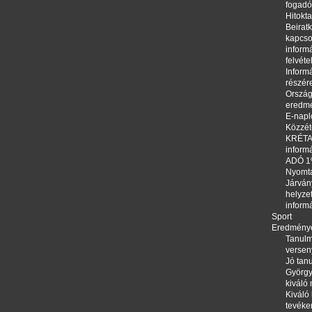
fogadó
Hitokta
Beirat
kapcso
informá
felvéte
Informá
részér
Orszá
eredm
E-napl
Közzété
KRÉTA,
inform
ADÓ 
Nyomt
Járván
helyze
inform
Sport
Eredmény
Tanulm
versen
Jó tanu
György
kiváló
Kiváló 
tevéke