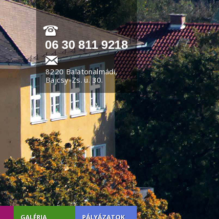
06 30 811 9218
8220 Balatonalmádi,
Bajcsy-Zs. u. 30.
GALÉRIA
PÁLYÁZATOK