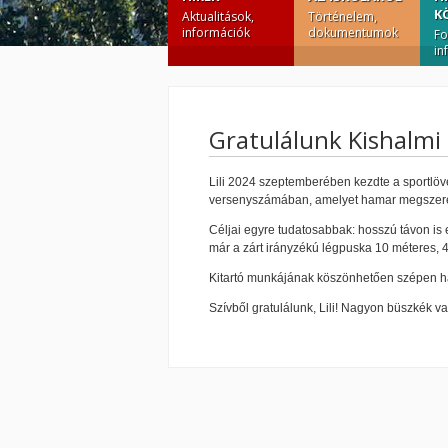
K
Aktualitások,
Történelem,
információk
dokumentumok
Fo
in
Gratulálunk Kishalmi 
Lili 2024 szeptemberében kezdte a sportlövé
versenyszámában, amelyet hamar megszerete
Céljai egyre tudatosabbak: hosszú távon is 
már a zárt irányzékú légpuska 10 méteres, 4
Kitartó munkájának köszönhetően szépen ha
Szívből gratulálunk, Lili! Nagyon büszkék v