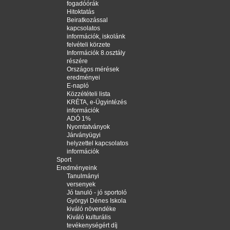
fogadóórák
Hitoktatás
Beiratkozással
kapcsolatos
információk, iskolánk
felvételi körzete
Információk 8.osztály
részére
Országos mérések
eredményei
E-napló
Közzétételi lista
KRÉTA, e-Ügyintézés
információk
ADÓ 1%
Nyomtatványok
Járványügyi
helyzettel kapcsolatos
információk
Sport
Eredményeink
Tanulmányi
versenyek
Jó tanuló - jó sportoló
Györgyi Dénes Iskola
kiváló növendéke
Kiváló kulturális
tevékenységért díj