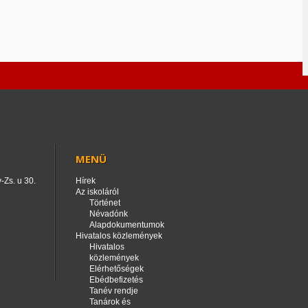
MENÜ
-Zs. u 30.
Hírek
Az iskoláról
Történet
Névadónk
Alapdokumentumok
Hivatalos közlemények
Hivatalos
közlemények
Elérhetőségek
Ebédbefizetés
Tanév rendje
Tanárok és