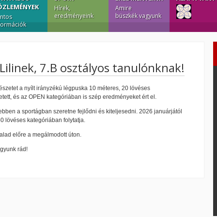
ÖZLEMÉNYEK
Hírek,
Amire
eredményeink
büszkék vagyunk
ntos
formációk
Lilinek, 7.B osztályos tanulónknak!
szetet a nyílt irányzékú légpuska 10 méteres, 20 lövéses
tt, és az OPEN kategóriában is szép eredményeket ért el.
ebben a sportágban szeretne fejlődni és kiteljesedni. 2026 januárjától
0 lövéses kategóriában folytatja.
lad előre a megálmodott úton.
agyunk rád!