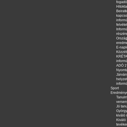
fogadó
Hitokta
Beirat
kapcso
informá
felvéte
Informá
részér
Orszá
eredm
E-napl
Közzété
KRÉTA,
inform
ADÓ 
Nyomt
Járván
helyze
inform
Sport
Eredmény
Tanulm
versen
Jó tanu
György
kiváló
Kiváló 
tevéke