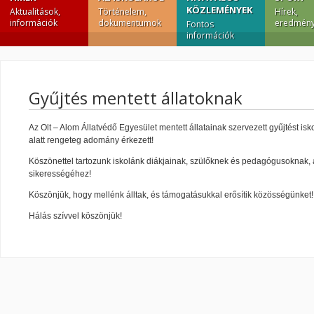
KÖZLEMÉNYEK
Aktualitások,
Történelem,
Hírek,
információk
dokumentumok
eredmény
Fontos
információk
Gyűjtés mentett állatoknak
Az Olt – Alom Állatvédő Egyesület mentett állatainak szervezett gyűjtést i
alatt rengeteg adomány érkezett!
Köszönettel tartozunk iskolánk diákjainak, szülőknek és pedagógusoknak,
sikerességéhez!
Köszönjük, hogy mellénk álltak, és támogatásukkal erősítik közösségünket!
Hálás szívvel köszönjük!