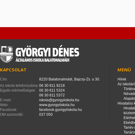
KAPCSOLAT
MENÜ
Cím:
8220 Balatonalmádi, Bajcsy-Zs. u 30.
Hírek
Az iskoláró
Az iskola telefonszáma:
06 30 811 9218
Történ
Egyéb elérhetőségek:
06 30 811 5324
Névad
06 30 811 5372
Alapd
E-mail:
iskola@gyorgyiiskola.hu
Hivatalos
Web:
www.gyorgyiiskola.hu
Hivata
Facebook:
facebook.gyorgyiiskola.hu
közle
OM azonosító:
037 050
Elérhe
Ebédbe
Tanév 
Tanáro