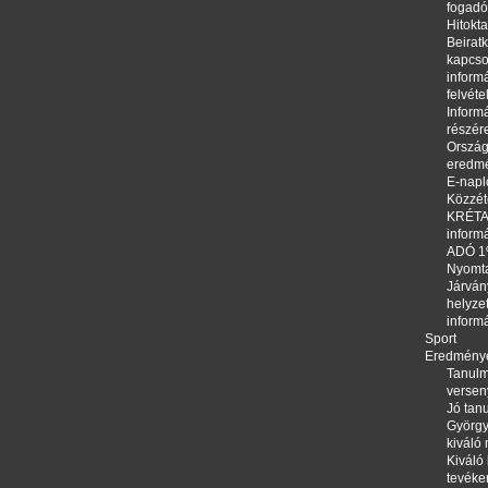
fogadó
Hitokta
Beirat
kapcso
informá
felvéte
Informá
részér
Orszá
eredm
E-napl
Közzété
KRÉTA,
inform
ADÓ 
Nyomt
Járván
helyze
inform
Sport
Eredmény
Tanulm
versen
Jó tanu
György
kiváló
Kiváló 
tevéke