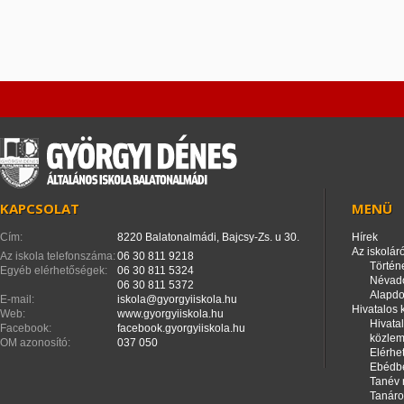
KAPCSOLAT
MENÜ
Cím:
8220 Balatonalmádi, Bajcsy-Zs. u 30.
Hírek
Az iskoláró
Az iskola telefonszáma:
06 30 811 9218
Történ
Egyéb elérhetőségek:
06 30 811 5324
Névad
06 30 811 5372
Alapd
E-mail:
iskola@gyorgyiiskola.hu
Hivatalos
Web:
www.gyorgyiiskola.hu
Hivata
Facebook:
facebook.gyorgyiiskola.hu
közle
OM azonosító:
037 050
Elérhe
Ebédbe
Tanév 
Tanáro