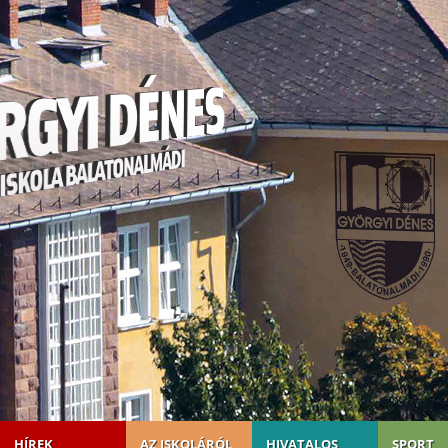
HÍREK
AZ ISKOLÁRÓL
HIVATALOS
SPORT