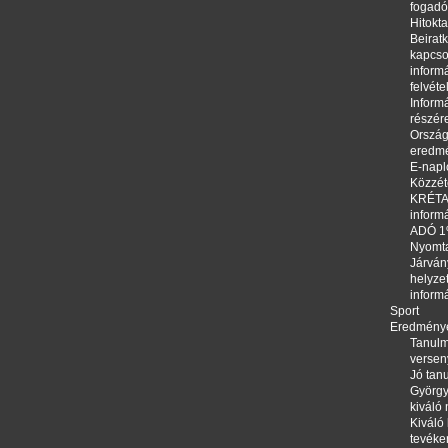
fogadó
Hitokta
Beirat
kapcso
informá
felvéte
Informá
részér
Orszá
eredm
E-napl
Közzété
KRÉTA,
inform
ADÓ 
Nyomt
Járván
helyze
inform
Sport
Eredmény
Tanulm
versen
Jó tanu
György
kiváló
Kiváló 
tevéke