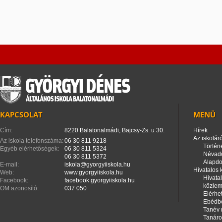
KAPCSOLAT
MENÜ
Cím:
8220 Balatonalmádi, Bajcsy-Zs. u 30.
Hírek
Az iskoláró
Az iskola telefonszáma:
06 30 811 9218
Történ
Egyéb elérhetőségek:
06 30 811 5324
Névad
06 30 811 5372
Alapd
E-mail:
iskola@gyorgyiiskola.hu
Hivatalos
Web:
www.gyorgyiiskola.hu
Hivata
Facebook:
facebook.gyorgyiiskola.hu
közle
OM azonosító:
037 050
Elérhe
Ebédbe
Tanév 
Tanáro