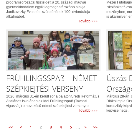
programsorozattal tisztelgett a 20. századi magyar
Mezei Futóbajno
gyermekirodalom egyik legmeghatározóbb alakja,
Iskolánkat 5 csa
Janikovszky Éva előtt, születésének 100. évfordulója
mezőnyben, mel
alkalmából.
is akármilyen e
Tovább »»»
FRÜHLINGSSPAß – NÉMET
Úszás 
SZÉPKIEJTÉSI VERSENY
Ország
2026. március 31-én került sor a balatonfüredi Református
Március 28-án,
Általános Iskolában az idei Frühlingsspaß (Tavaszi
Diákolimpia Ors
vígasság) elnevezésű német szépkiejtési versenyre.
korosztály képvi
Tovább »»»
képviselhette.
...
<<
<
1
2
3
4
5
>
>>