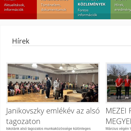
KÖZLEMÉNYEK
Aktualitások,
Történelem,
Hírek,
információk
dokumentumok
eredmény
Fontos
információk
Hírek
Janikovszky emlékév az alsó
MEZEI
tagozaton
MEGYE
Iskolánk alsó tagozatos munkaközössége különleges
Március végén 