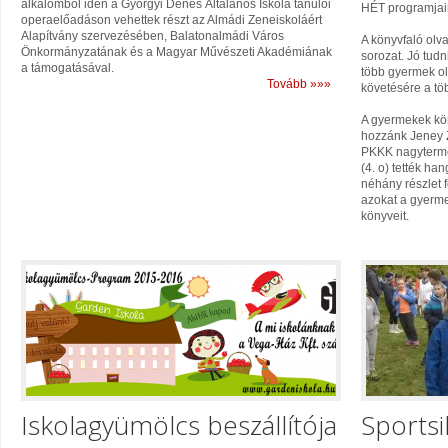
alkalomból idén a Györgyi Dénes Általános Iskola tanulói
HÉT programjain
operaelőadáson vehettek részt az Almádi Zeneiskoláért
Alapítvány szervezésében, Balatonalmádi Város
A könyvfaló olv
Önkormányzatának és a Magyar Művészeti Akadémiának
sorozat. Jó tud
a támogatásával.
több gyermek olv
Tovább »»»
követésére a töb
A gyermekek kör
hozzánk Jeney Z
PKKK nagyterme,
(4. o) tették ha
néhány részlet f
azokat a gyerme
könyveit.
Iskolagyümölcs beszállítója
Sportsi