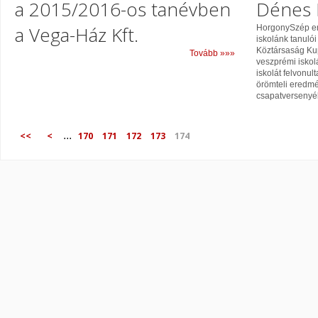
a 2015/2016-os tanévben
Dénes 
a Vega-Ház Kft.
HorgonySzép er
iskolánk tanulói
Köztársaság Kup
Tovább »»»
veszprémi iskol
iskolát felvonu
örömteli eredmén
csapatversenyéb
...
<<
<
170
171
172
173
174