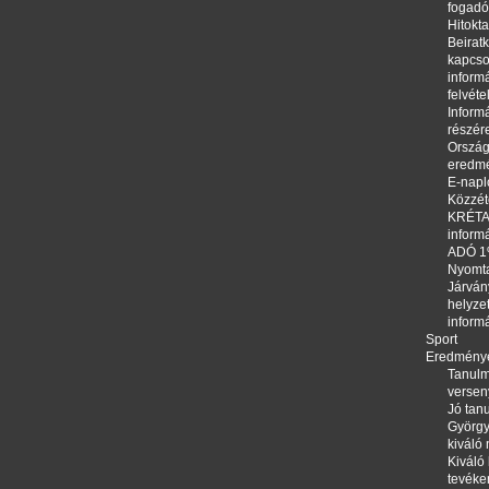
fogadó
Hitokta
Beirat
kapcso
informá
felvéte
Informá
részér
Orszá
eredm
E-napl
Közzété
KRÉTA,
inform
ADÓ 
Nyomt
Járván
helyze
inform
Sport
Eredmény
Tanulm
versen
Jó tanu
György
kiváló
Kiváló 
tevéke