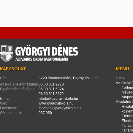
KAPCSOLAT
MENÜ
Cím:
8220 Balatonalmádi, Bajcsy-Zs. u 30.
Hírek
Az iskoláró
Az iskola telefonszáma:
06 30 811 9218
Történ
Egyéb elérhetőségek:
06 30 811 5324
Névad
06 30 811 5372
Alapd
E-mail:
iskola@gyorgyiiskola.hu
Hivatalos
Web:
www.gyorgyiiskola.hu
Hivata
Facebook:
facebook.gyorgyiiskola.hu
közle
OM azonosító:
037 050
Elérhe
Ebédbe
Tanév 
Tanáro