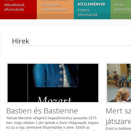
KÖZLEMÉNYEK
Aktualitások,
Történelem,
Hírek,
információk
dokumentumok
eredmény
Fontos
információk
Hírek
Bastien és Bastienne
Mert sz
játszani
Yehudi Menuhin világhírű hegedűművész javasolta 1975-
ben, hogy október 1-jén tartsák a Zene Világnapját, legyen
ez az a nap, amelynek főszereplője a zene. Ebből az
Ezért is örültü