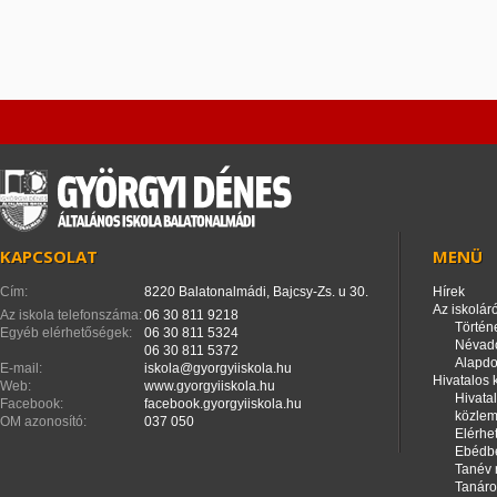
KAPCSOLAT
MENÜ
Cím:
8220 Balatonalmádi, Bajcsy-Zs. u 30.
Hírek
Az iskoláró
Az iskola telefonszáma:
06 30 811 9218
Történ
Egyéb elérhetőségek:
06 30 811 5324
Névad
06 30 811 5372
Alapd
E-mail:
iskola@gyorgyiiskola.hu
Hivatalos
Web:
www.gyorgyiiskola.hu
Hivata
Facebook:
facebook.gyorgyiiskola.hu
közle
OM azonosító:
037 050
Elérhe
Ebédbe
Tanév 
Tanáro