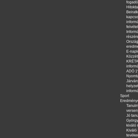
fogadó
Hitokta
Beirat
kapcso
informá
felvéte
Informá
részér
Orszá
eredm
E-napl
Közzété
KRÉTA,
inform
ADÓ 
Nyomt
Járván
helyze
inform
Sport
Eredmény
Tanulm
versen
Jó tanu
György
kiváló
Kiváló 
tevéke