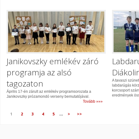
Janikovszky emlékév záró
Labdarú
programja az alsó
Diákol
tagozaton
A tavaszi szün
labdarúgás körzet
korcsoport szám
Április 17-én zárult az emlékév programsorozata a
eredmények össz
Janikovszky prózamondó verseny bemutatójával.
Tovább »»»
...
1
2
3
4
5
>
>>