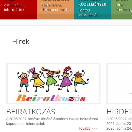
KÖZLEMÉNYEK
Aktualitások,
Történelem,
Hírek,
információk
dokumentumok
eredmény
Fontos
információk
Hírek
BEIRATKOZÁS
HIRDE
A 2026/2027. tanévre történő általános iskolai beíratással
A 2026/2027. tör
kapcsolatos információk:
2026. április 23
Tovább »»»
2026. április 24