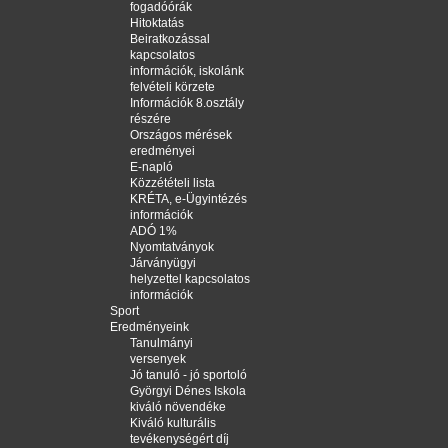
fogadóórák
Hitoktatás
Beiratkozással
kapcsolatos
információk, iskolánk
felvételi körzete
Információk 8.osztály
részére
Országos mérések
eredményei
E-napló
Közzétételi lista
KRÉTA, e-Ügyintézés
információk
ADÓ 1%
Nyomtatványok
Járványügyi
helyzettel kapcsolatos
információk
Sport
Eredményeink
Tanulmányi
versenyek
Jó tanuló - jó sportoló
Györgyi Dénes Iskola
kiváló növendéke
Kiváló kulturális
tevékenységért díj