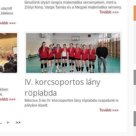
tanulóink olyan rangos matematika versenyeken, mint a
Zrínyi Ilona, Varga Tamás és a Megyei matematika verseny.
utazott
Tovább »»»
 Játékos
vább »»»
lV. korcsoportos lány
röplabda
tében
e.
vább »»»
Március 3-án lV. korcsoportos lány röplabda csapatunk is
pályára lépett.
Tovább »»»
..
>
>>