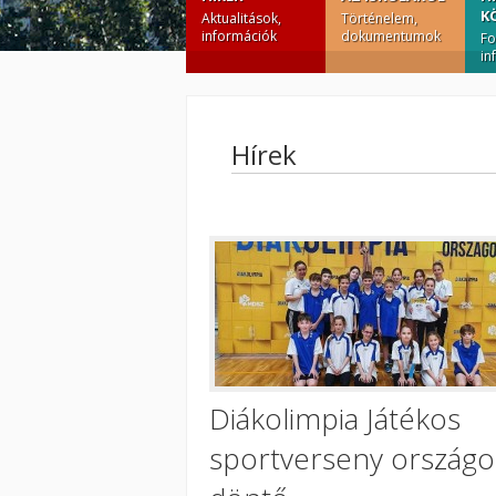
K
Aktualitások,
Történelem,
információk
dokumentumok
Fo
in
Hírek
Diákolimpia Játékos
sportverseny országo