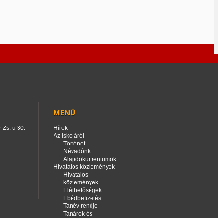
MENÜ
-Zs. u 30.
Hírek
Az iskoláról
Történet
Névadónk
Alapdokumentumok
Hivatalos közlemények
Hivatalos
közlemények
Elérhetőségek
Ebédbefizetés
Tanév rendje
Tanárok és