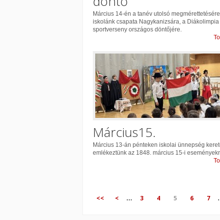
döntő
Március 14-én a tanév utolsó megmérettetésére 
iskolánk csapata Nagykanizsára, a Diákolimpia
sportverseny országos döntőjére.
To
Március15.
Március 13-án pénteken iskolai ünnepség kere
emlékeztünk az 1848. március 15-i eseményekr
To
...
.
<<
<
3
4
5
6
7