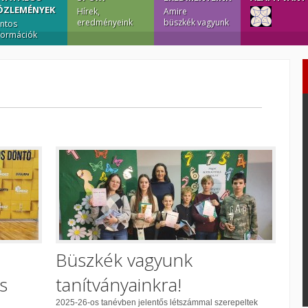
ÖZLEMÉNYEK
Hírek,
Amire
eredményeink
büszkék vagyunk
ntos
formációk
Büszkék vagyunk
s
tanítványainkra!
2025-26-os tanévben jelentős létszámmal szerepeltek