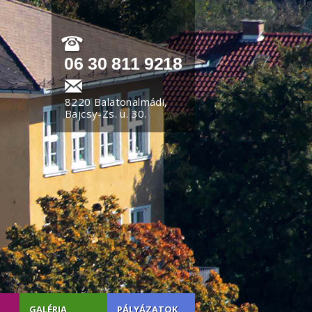
06 30 811 9218
8220 Balatonalmádi,
Bajcsy-Zs. u. 30.
GALÉRIA
PÁLYÁZATOK