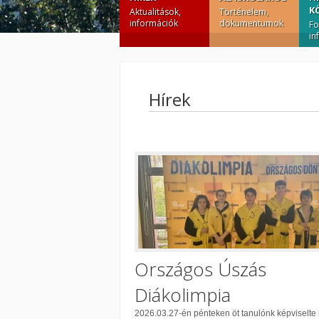
K
Aktualitások,
Történelem,
információk
dokumentumok
Fo
in
Hírek
Országos Úszás
Diákolimpia
2026.03.27-én pénteken öt tanulónk képviselte 