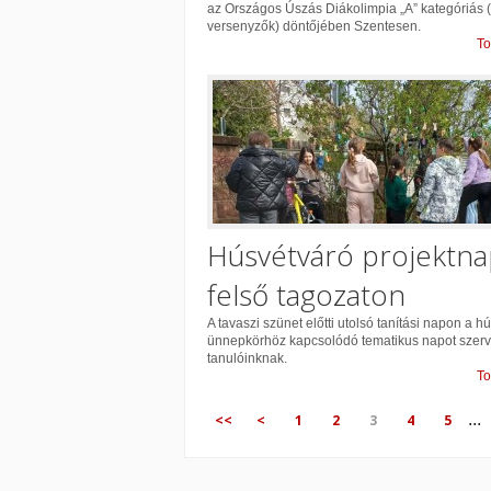
az Országos Úszás Diákolimpia „A” kategóriás (
versenyzők) döntőjében Szentesen.
To
Húsvétváró projektna
felső tagozaton
A tavaszi szünet előtti utolsó tanítási napon a hú
ünnepkörhöz kapcsolódó tematikus napot szer
tanulóinknak.
To
...
<<
<
1
2
3
4
5