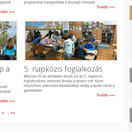
igazolt
programmal hangolódtak a közelgő ünnepre.
Tovább »»»
vább »»»
p a
5. napközis foglalkozás
Március 20-án pénteken került sor az 5. napközis
foglalkozásra, melynek témája a tavasz volt. Nyolc
helyszínen változatos feladatokkal várták a tanító nénik a
svéti
gyerekeket.
veztünk
Tovább »»»
vább »»»
>
>>