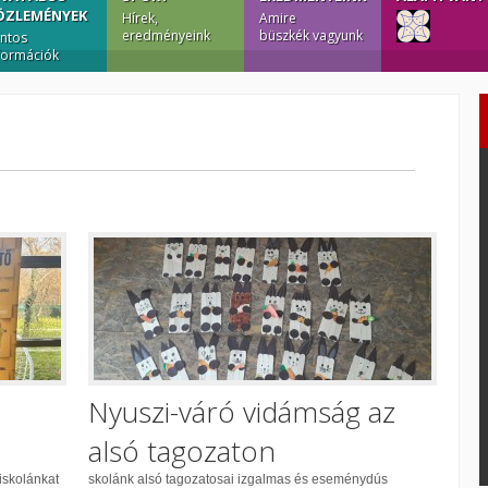
ÖZLEMÉNYEK
Hírek,
Amire
eredményeink
büszkék vagyunk
ntos
formációk
Nyuszi-váró vidámság az
alsó tagozaton
iskolánkat
skolánk alsó tagozatosai izgalmas és eseménydús