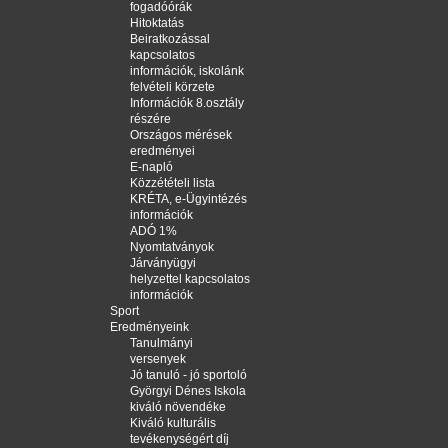
fogadóórák
Hitoktatás
Beiratkozással
kapcsolatos
információk, iskolánk
felvételi körzete
Információk 8.osztály
részére
Országos mérések
eredményei
E-napló
Közzétételi lista
KRÉTA, e-Ügyintézés
információk
ADÓ 1%
Nyomtatványok
Járványügyi
helyzettel kapcsolatos
információk
Sport
Eredményeink
Tanulmányi
versenyek
Jó tanuló - jó sportoló
Györgyi Dénes Iskola
kiváló növendéke
Kiváló kulturális
tevékenységért díj