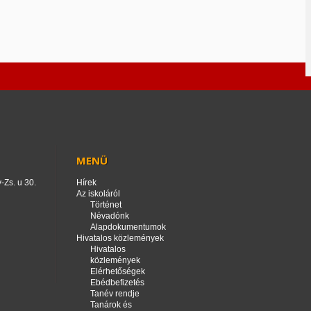
MENÜ
-Zs. u 30.
Hírek
Az iskoláról
Történet
Névadónk
Alapdokumentumok
Hivatalos közlemények
Hivatalos
közlemények
Elérhetőségek
Ebédbefizetés
Tanév rendje
Tanárok és