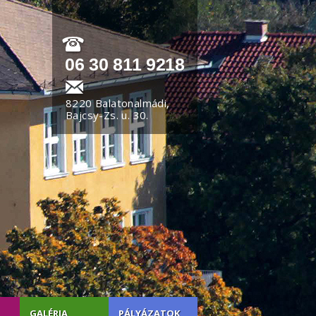
06 30 811 9218
8220 Balatonalmádi,
Bajcsy-Zs. u. 30.
GALÉRIA
PÁLYÁZATOK